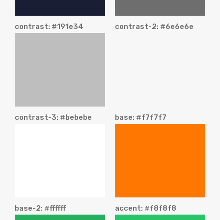
contrast: #191e34
contrast-2: #6e6e6e
contrast-3: #bebebe
base: #f7f7f7
base-2: #ffffff
accent: #f8f8f8