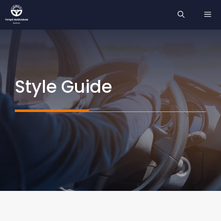
Kilépés
ME
a
tartalomba
Style Guide