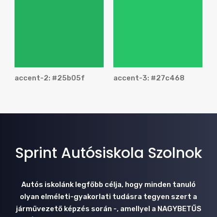
accent-2: #25b05f
accent-3: #27c468
Sprint Autósiskola Szolnok
Autós iskolánk legfőbb célja, hogy minden tanuló
olyan elméleti-gyakorlati tudásra tegyen szert a
járművezető képzés során -, amellyel a NAGYBETŰS